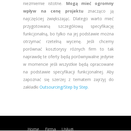
niezmiernie istotne.
Mogą mieć ogromny
wpływ na cenę projektu
znacząco ją
najczęściej zwiększając. Dlatego warto mieć
przygotowaną szczegółową specyfikację
funkcjonalną, bo tylko na jej podstawie można
otrzymać rzetelną wycenę. Jeśli chcemy
porównać kosztorysy różnych firm to tak
naprawdę te oferty będą porównywalne jedynie
w momencie jeśli wszystkie będą opracowane
na podstawie specyfikacji funkcjonalnej. Aby
zapoznać się szerzej z tematem zajrzyj do
zakładki
Outsourcing/Step by Step.
Home
Firma
Usługi