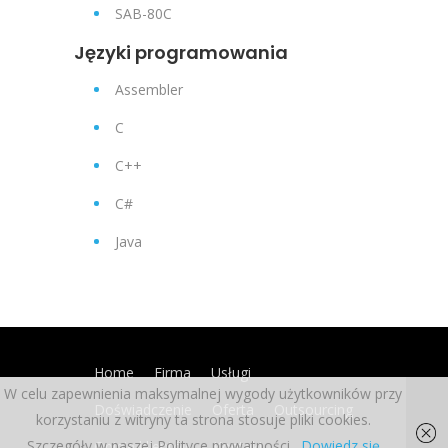
SAB-80C
Języki programowania
Assembler
C
C++
C#
Java
Home
Firma
Usługi
W celu zapewnienia maksymalnej wygody użytkowników przy
Doświadczenie
Oferta
Outsourcing
korzystaniu z witryny ta strona stosuje pliki cookies.
Szczegóły w naszej Polityce prywatności.
Dowiedz się
Opinie klientów
Kontakt